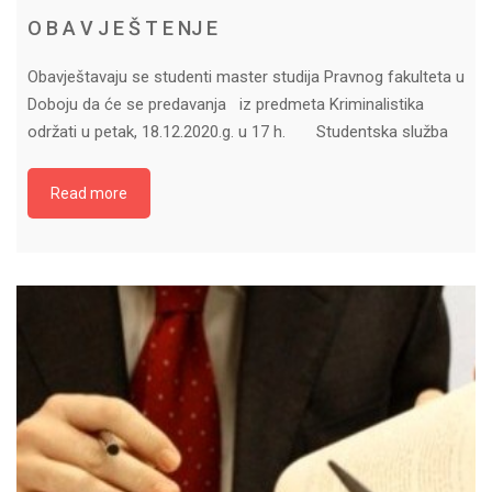
O B A V J E Š T E NJ E
Obavještavaju se studenti master studija Pravnog fakulteta u
Doboju da će se predavanja iz predmeta Kriminalistika
održati u petak, 18.12.2020.g. u 17 h. Studentska služba
Read more