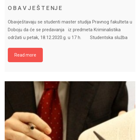
O B A V J E Š T E NJ E
Obavještavaju se studenti master studija Pravnog fakulteta u
Doboju da će se predavanja iz predmeta Kriminalistika
održati u petak, 18.12.2020.g. u 17 h. Studentska služba
Read more