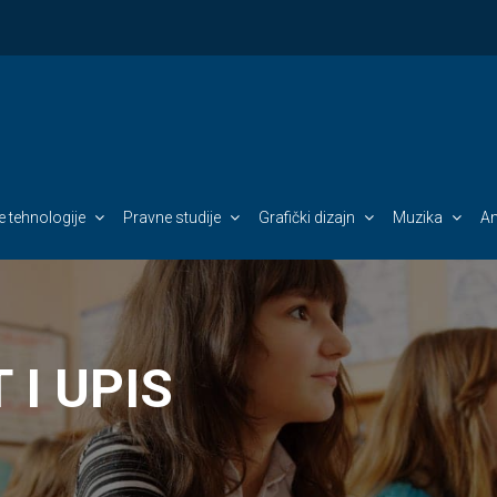
 tehnologije
Pravne studije
Grafički dizajn
Muzika
An
 I UPIS