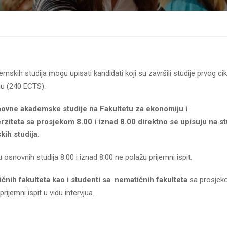
skih studija mogu upisati kandidati koji su završili studije prvog ci
u (240 ECTS).
osnovne akademske studije na Fakultetu za ekonomiju i
ziteta sa prosjekom 8.00 i iznad 8.00 direktno se upisuju na st
ih studija.
snovnih studija 8.00 i iznad 8.00 ne polažu prijemni ispit.
nih fakulteta kao i studenti sa nematičnih fakulteta
sa prosje
jemni ispit u vidu intervjua.