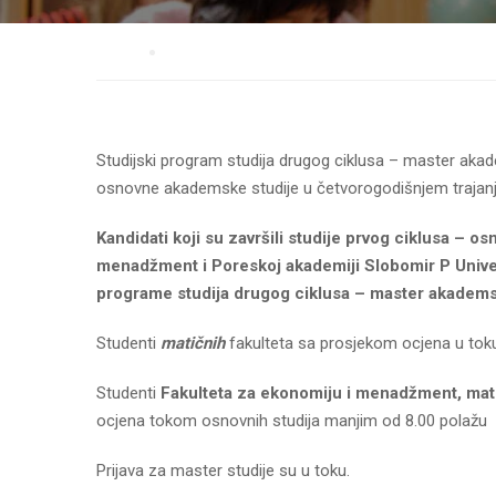
Home
Prijemni ispit i upis
Studijski program studija drugog ciklusa – master akadem
osnovne akademske studije u četvorogodišnjem trajanj
Kandidati koji su završili studije prvog ciklusa – 
menadžment
i
Poreskoj akademiji Slobomir P Univer
programe studija drugog ciklusa – master akademsk
Studenti
matičnih
fakulteta sa prosjekom ocjena u toku o
Studenti
Fakulteta za ekonomiju i menadžment, matič
ocjena tokom osnovnih studija manjim od 8.00 polažu pri
Prijava za master studije su u toku.