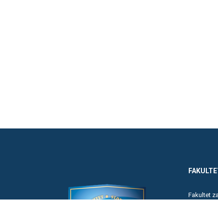
FAKULTE
Fakultet 
Poreska a