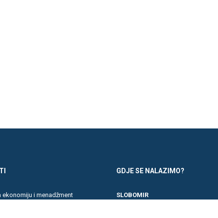
TI
GDJE SE NALAZIMO?
za ekonomiju i menadžment
SLOBOMIR
kademija
PF 70 Pavlović put 76