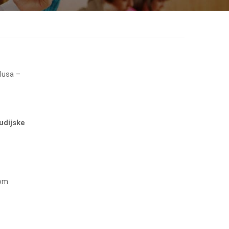
klusa –
udijske
kom