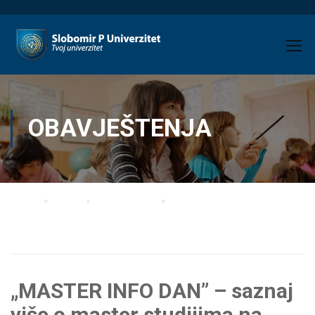
OBAVJEŠTENJA
Home
Blog
Obavještenja
„MASTER INFO DAN” – saznaj više o master studijima na Fakultetu za
ekonomiju i menadžment i Poreskoj akademiji
„MASTER INFO DAN” – saznaj
više o master studijima na