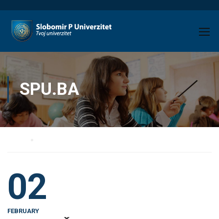
SPU.BA
Home
Author spu.ba
02
FEBRUARY