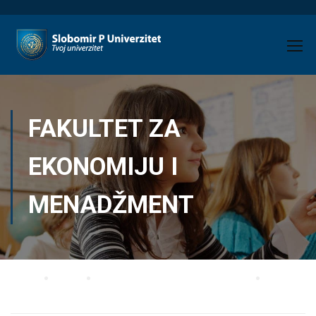
FAKULTET ZA
EKONOMIJU I
MENADŽMENT
Home
Blog
Fakultet za ekonomiju i menadžment
Raspored predavanja na master studijama – FEM