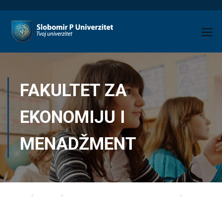
FAKULTET ZA
EKONOMIJU I
MENADŽMENT
Home
Blog
Fakultet za ekonomiju i menadžment
Materija za spremanje ispita iz predmeta „Analiza finansijskih izvještaja“ –
generacija 2012/2013.