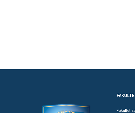
FAKULTE
Fakultet 
Poreska a
Fakultet z
Pravni faku