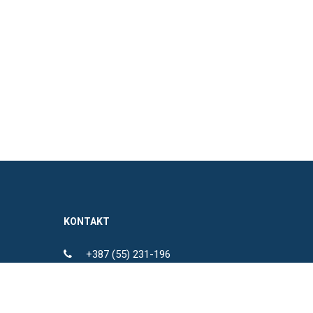
KONTAKT
+387 (55) 231-196
+387 (53) 209-621
BiH
+387 (55) 231-176