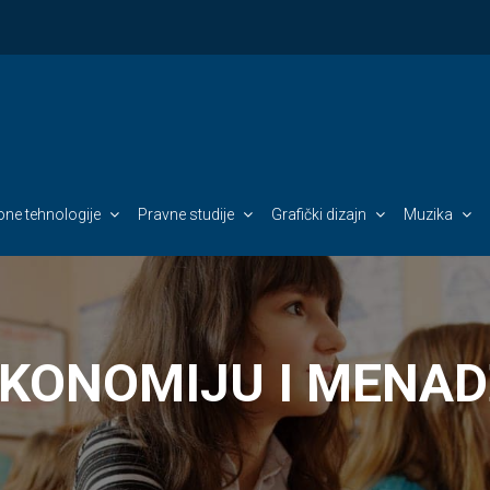
ne tehnologije
Pravne studije
Grafički dizajn
Muzika
EKONOMIJU I MENA