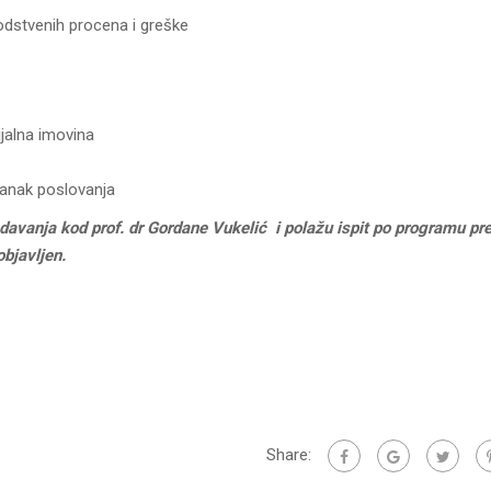
dstvenih procena i greške
jalna imovina
tanak poslovanja
davanja kod prof. dr Gordane Vukelić i polažu ispit po programu p
objavljen.
Share: