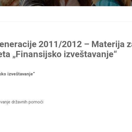
Obaveštenje za studente generacije 2011/2012 – Materija za spremanje ispita 
eneracije 2011/2012 – Materija z
ta „Finansijsko izveštavanje“
sko izveštavanje“
ivanje državnih pomoći