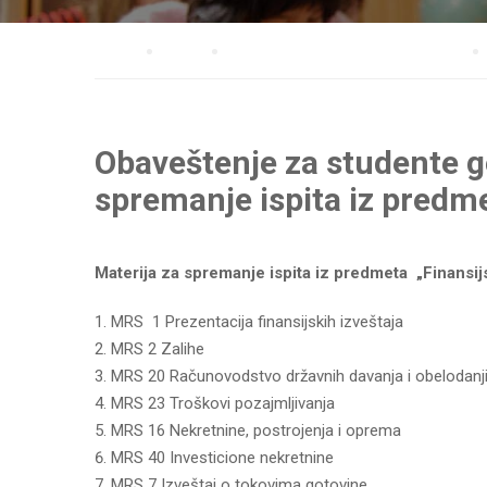
Home
Blog
Fakultet za ekonomiju i menadžment
Obaveštenje za studente g
spremanje ispita iz predme
Materija za spremanje ispita iz predmeta „Finansij
MRS 1 Prezentacija finansijskih izveštaja
MRS 2 Zalihe
MRS 20 Računovodstvo državnih davanja i obelodanj
MRS 23 Troškovi pozajmljivanja
MRS 16 Nekretnine, postrojenja i oprema
MRS 40 Investicione nekretnine
MRS 7 Izveštaj o tokovima gotovine