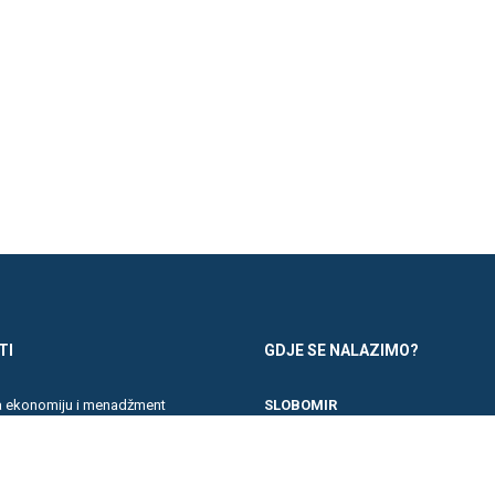
TI
GDJE SE NALAZIMO?
za ekonomiju i menadžment
SLOBOMIR
kademija
PF 70 Pavlović put 76
a informacione tehnologije
76300 Slobomir, Republika Srpska, 
ltet
DOBOJ