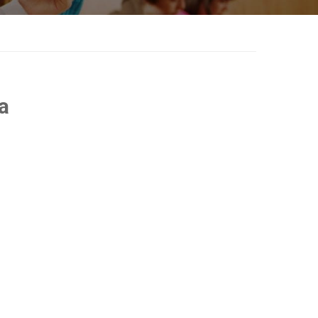
iz predmeta „Finansijsko izveštavanje“
a