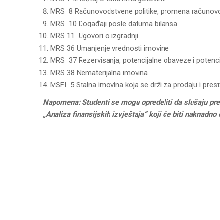
MRS 8 Računovodstvene politike, promena računovo
MRS 10 Događaji posle datuma bilansa
MRS 11 Ugovori o izgradnji
MRS 36 Umanjenje vrednosti imovine
MRS 37 Rezervisanja, potencijalne obaveze i potenci
MRS 38 Nematerijalna imovina
MSFI 5 Stalna imovina koja se drži za prodaju i pres
Napomena: Studenti se mogu opredeliti da slušaju pre
„Analiza finansijskih izvještaja“ koji će biti naknadno 