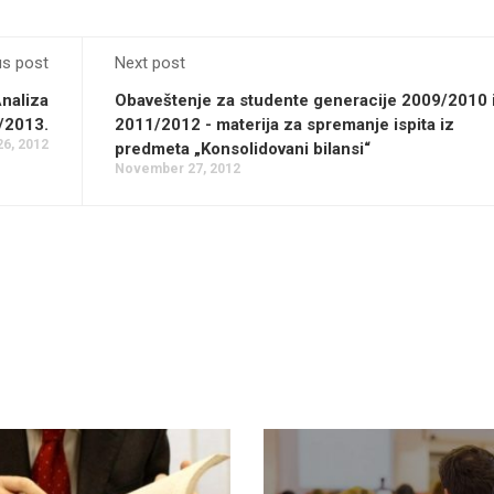
us post
Next post
Analiza
Obaveštenje za studente generacije 2009/2010 
2/2013.
2011/2012 - materija za spremanje ispita iz
6, 2012
predmeta „Konsolidovani bilansi“
November 27, 2012